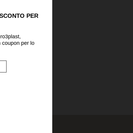
 SCONTO PER
uro3plast,
n coupon per lo
!