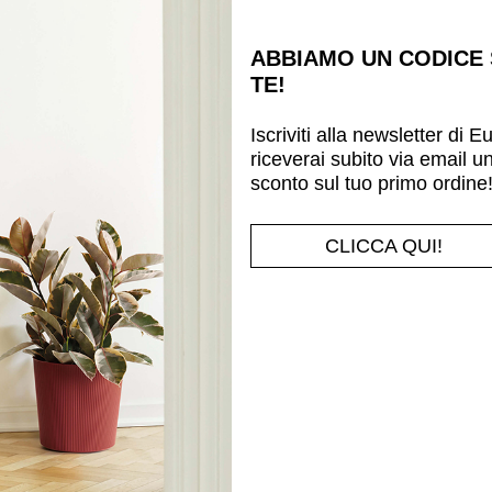
ABBIAMO UN CODICE
TE!
Iscriviti alla newsletter di E
riceverai subito via email u
sconto sul tuo primo ordine
PASHÀ
SEMITONDA
Poltroncina & tavolino
Panca
CLICCA QUI!
Vedi prodotto
Vedi prodotto
zzati 1-2 di 2 prodotti
SERVIZI
NOTE LEGALI