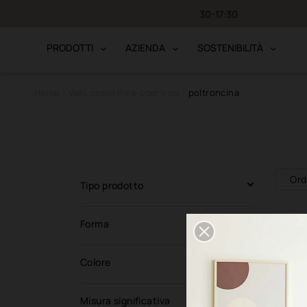
-12 / 13:30-17:30
PRODOTTI
AZIENDA
SOSTENIBILITÀ
Home
Vasi, cassette e coprivasi
poltroncina
Ord
Tipo prodotto
Forma
Colore
Misura significativa