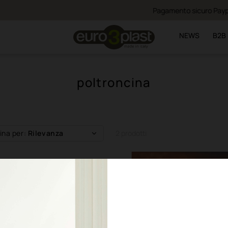
Pagamento sicuro Paypal · Carta di credito · Bonifico
NEWS
B2B
poltroncina
ina per:
Rilevanza
2 prodotti