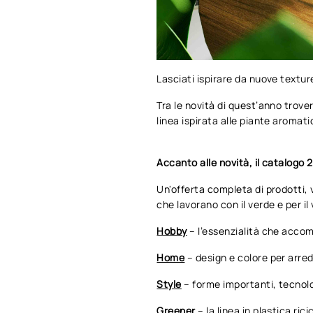
Lasciati ispirare da nuove texture
Tra le novità di quest’anno trove
linea ispirata alle piante aromat
Accanto alle novità, il catalogo 
Un'offerta completa di prodotti, v
che lavorano con il verde e per il 
Hobby
– l’essenzialità che accom
Home
– design e colore per arred
Style
– forme importanti, tecnolog
Greener
– la linea in plastica ri