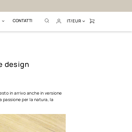
Chiamaci al (+39
CONTATTI
IT/EUR
 e design
esto in arrivo anche in versione
a passione per la natura, la