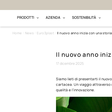
to · Bonifico
PRODOTTI
AZIENDA
SOSTENIBILITÀ
Home
News
Euro3plast
Il nuovo anno inizia con una storia
Il nuovo anno iniz
17
dicembre
2025
Siamo lieti di presentarti il nuo
cartacea. Un viaggio attraverso n
qualità e l’innovazione.