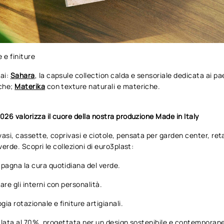
 e finiture
rai:
Sahara
, la capsule collection calda e sensoriale dedicata ai p
iche;
Materika
con texture naturali e materiche.
2026 valorizza il cuore della nostra produzione Made in Italy
asi, cassette, coprivasi e ciotole, pensata per garden center, retai
verde. Scopri le collezioni di euro3plast:
pagna la cura quotidiana del verde.
are gli interni con personalità.
ia rotazionale e finiture artigianali.
ciclata al 70%, progettata per un design sostenibile e contemporan