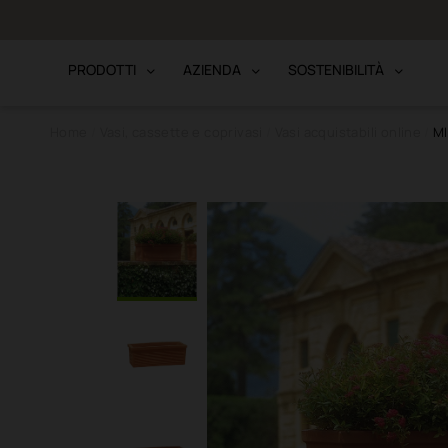
to · Bonifico
PRODOTTI
AZIENDA
SOSTENIBILITÀ
Home
Vasi, cassette e coprivasi
Vasi acquistabili online
M