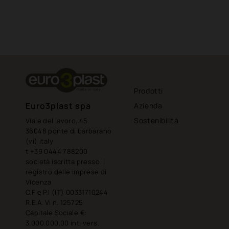
Prodotti
Euro3plast spa
Azienda
Sostenibilità
Viale del lavoro, 45
36048 ponte di barbarano
(vi) italy
t +39 0444 788200
società iscritta presso il
registro delle imprese di
Vicenza
C.F e P.I (IT) 00331710244
R.E.A. Vi n. 125725
Capitale Sociale €:
3.000.000,00 int. vers.