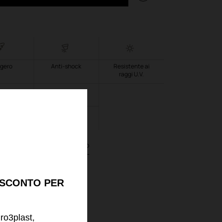
gero
Anti-shock
Resistente ai
raggi U.V.
assetta
LLDPE
inata
informazioni sul prodotto
 SCONTO PER
uro3plast,