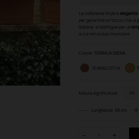
La collezione Style è
elegante
per garantire un tocco chic a g
italiana, si distingue per un'
amp
a cui non si può rinunciare.
Colore:
TERRA DI SIENA
TERRACOTTA
Misura significativa:
Lunghezza:
58
cm