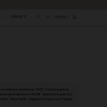
Chiamaci al (+39
CONTATTI
IT/EUR
e un ordine e-commerce: 19/07. Chiusura estiva:
ioni riprenderanno il 24/08 · Spedizione gratuita ·
rativi · Reso facile · Pagamento sicuro con Paypal ·