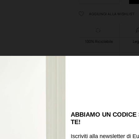
AGGIUNGI ALLA WISHLIST
100% Riciclabile
Leg
Resistente alle
Sottoc
temperature
abb
Scheda tecnica
ABBIAMO UN CODICE
TE!
Potrebbe piacerti anche
Iscriviti alla newsletter di E