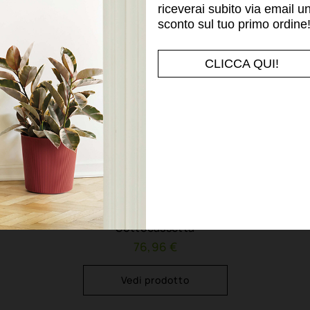
riceverai subito via email u
sconto sul tuo primo ordine
CLICCA QUI!
MILLERIGHE
Sottocassetta
76,96 €
Vedi prodotto