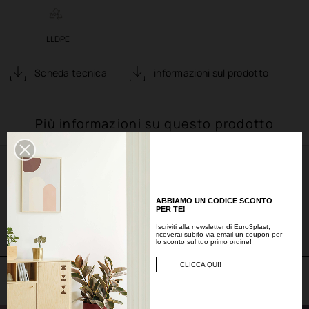
LLDPE
Scheda tecnica
informazioni sul prodotto
Più informazioni su questo prodotto
Ispirazioni
ABBIAMO UN CODICE SCONTO
PER TE!
Esempi
Iscriviti alla newsletter di Euro3plast,
riceverai subito via email un coupon per
lo sconto sul tuo primo ordine!
CLICCA QUI!
Potrebbe piacerti anche