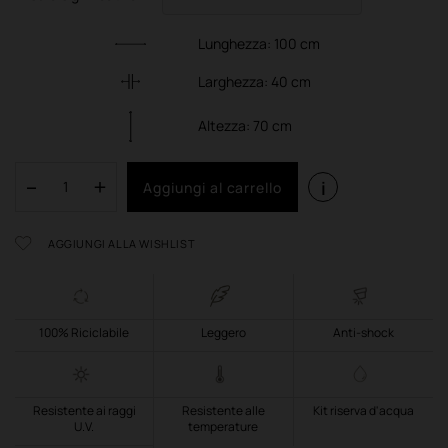
Lunghezza:
100
cm
Larghezza:
40
cm
Altezza:
70
cm
i
Aggiungi al carrello
AGGIUNGI ALLA WISHLIST
100% Riciclabile
Leggero
Anti-shock
Resistente ai raggi
Resistente alle
Kit riserva d'acqua
U.V.
temperature