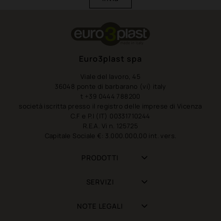
Euro3plast spa
Viale del lavoro, 45
36048 ponte di barbarano (vi) italy
t +39 0444 788200
società iscritta presso il registro delle imprese di Vicenza
C.F e P.I (IT) 00331710244
R.E.A. Vi n. 125725
Capitale Sociale €: 3.000.000,00 int. vers.
PRODOTTI
SERVIZI
NOTE LEGALI