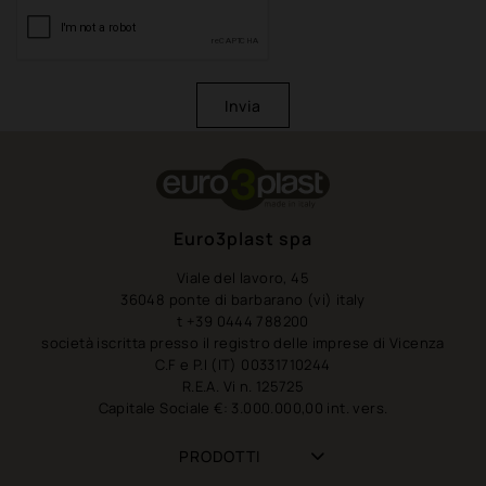
Invia
Euro3plast spa
Viale del lavoro, 45
36048 ponte di barbarano (vi) italy
t +39 0444 788200
società iscritta presso il registro delle imprese di Vicenza
C.F e P.I (IT) 00331710244
R.E.A. Vi n. 125725
Capitale Sociale €: 3.000.000,00 int. vers.
PRODOTTI