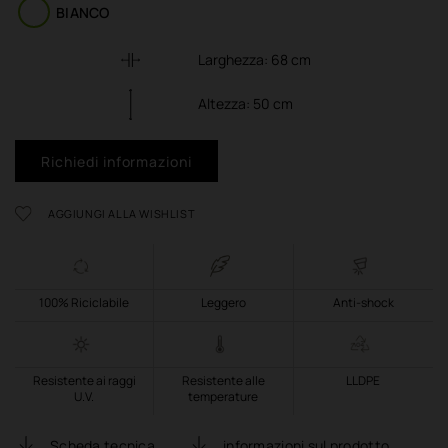
BIANCO
Larghezza:
68
cm
Altezza:
50
cm
Richiedi informazioni
AGGIUNGI ALLA WISHLIST
100% Riciclabile
Leggero
Anti-shock
Resistente ai raggi
Resistente alle
LLDPE
U.V.
temperature
Scheda tecnica
informazioni sul prodotto