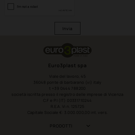
Invia
Euro3plast spa
Viale del lavoro, 45
36048 ponte di barbarano (vi) italy
t +39 0444 788200
società iscritta presso il registro delle imprese di Vicenza
C.F e P.I (IT) 00331710244
R.E.A. Vi n. 125725
Capitale Sociale €: 3.000.000,00 int. vers.
PRODOTTI