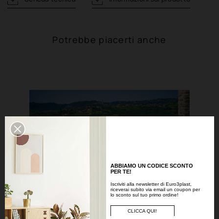
Potrebbe piacerti anche
ABBIAMO UN CODICE SCONTO
PER TE!
Iscriviti alla newsletter di Euro3plast,
riceverai subito via email un coupon per
lo sconto sul tuo primo ordine!
CLICCA QUI!