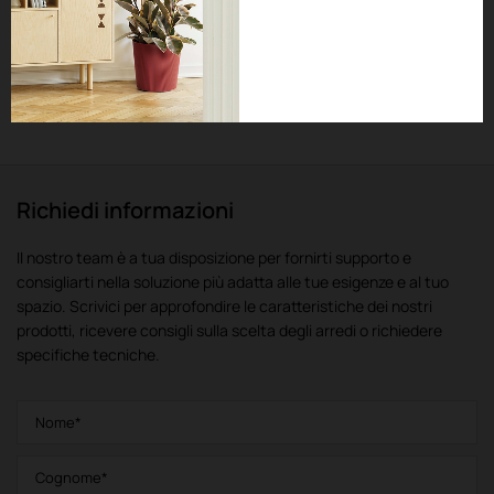
PASHÀ
Poltroncina & tavolino
Richiedi informazioni
Il nostro team è a tua disposizione per fornirti supporto e
consigliarti nella soluzione più adatta alle tue esigenze e al tuo
spazio. Scrivici per approfondire le caratteristiche dei nostri
prodotti, ricevere consigli sulla scelta degli arredi o richiedere
specifiche tecniche.