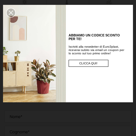
Resistente ai raggi
Resistente alle
LLDPE
U.V.
temperature
Scheda tecnica
informazioni sul prodotto
ABBIAMO UN CODICE SCONTO
PER TE!
Iscriviti alla newsletter di Euro3plast,
riceverai subito via email un coupon per
lo sconto sul tuo primo ordine!
Richiedi informazioni
CLICCA QUI!
Il nostro team è a tua disposizione per fornirti supporto e
consigliarti nella soluzione più adatta alle tue esigenze e al tuo
spazio. Scrivici per approfondire le caratteristiche dei nostri
prodotti, ricevere consigli sulla scelta degli arredi o richiedere
specifiche tecniche.