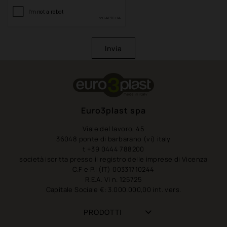
Invia
Euro3plast spa
Viale del lavoro, 45
36048 ponte di barbarano (vi) italy
t +39 0444 788200
società iscritta presso il registro delle imprese di Vicenza
C.F e P.I (IT) 00331710244
R.E.A. Vi n. 125725
Capitale Sociale €: 3.000.000,00 int. vers.
PRODOTTI