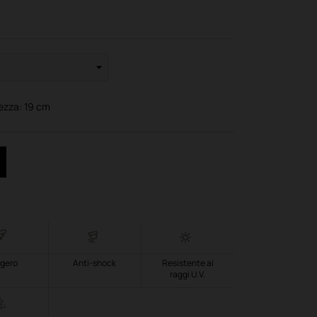
tezza:
19
cm
gero
Anti-shock
Resistente ai
raggi U.V.