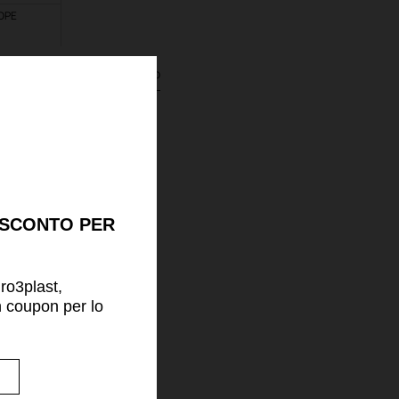
DPE
informazioni sul prodotto
 SCONTO PER
uro3plast,
n coupon per lo
!