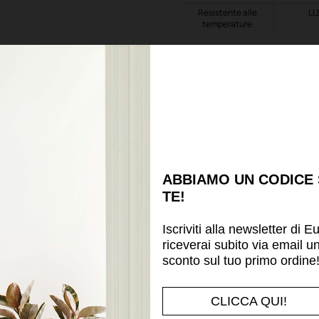
Resistente alle
LL
temperature
Scheda tecnica
Potrebbe piacerti anche
ABBIAMO UN CODICE
TE!
Iscriviti alla newsletter di E
riceverai subito via email u
sconto sul tuo primo ordine
CLICCA QUI!