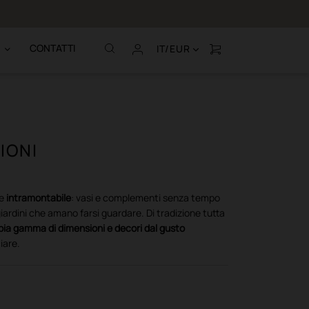
Chiamaci al (+39
CONTATTI
IT/EUR
IONI
e
intramontabile
: vasi e complementi senza tempo
iardini che amano farsi guardare. Di tradizione tutta
ia gamma di dimensioni e decori dal gusto
iare.