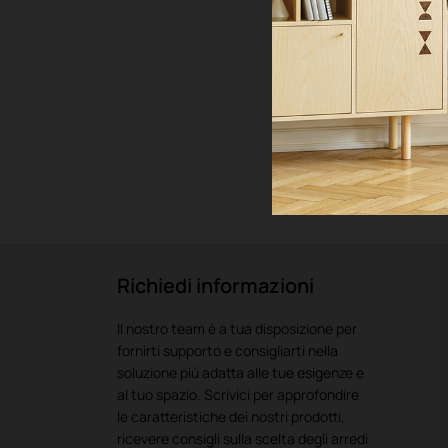
Richiedi informazioni
Il nostro team è a tua disposizione per
fornirti supporto e consigliarti nella
soluzione più adatta alle tue esigenze e
al tuo spazio. Scrivici per approfondire
le caratteristiche dei nostri prodotti,
ricevere consigli sulla scelta degli arredi