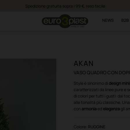
Spedizione gratuita sopra i 99 €, reso facile
NEWS
B2B
AKAN
VASO QUADRO CON DOPP
Style è sinonimo di
design min
caratterizzati da linee pure e 
di colori per tutti i gusti: dai t
alle tonalità più classiche. Un
con
armonia
ed
eleganza
gli a
Colore:
RUGGINE