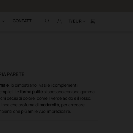
Chiamaci al (+39
CONTATTI
IT/EUR
IA PARETE
imale
: lo dimostrano i vasi e i complementi
semplici. Le
forme pulite
si sposano con una gamma
occhi decisi di colore, come il verde acido e il rosso,
a linea che profuma di
modernità
, per arredare
mbienti che più ami e vuoi impreziosire.