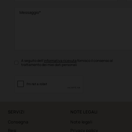
A seguito dell’
informativa ricevuta
fornisco il consenso al
trattamento dei miei dati personali
SERVIZI
NOTE LEGALI
Consegna
Note legali
Resi
Privacy policy