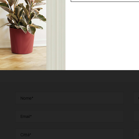
AKAN
Cassetta con doppia parete
Vedi prodotto