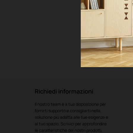
Richiedi informazioni
Il nostro team è a tua disposizione per
fornirti supporto e consigliarti nella
soluzione più adatta alle tue esigenze e
al tuo spazio. Scrivici per approfondire
le caratteristiche dei nostri prodotti,