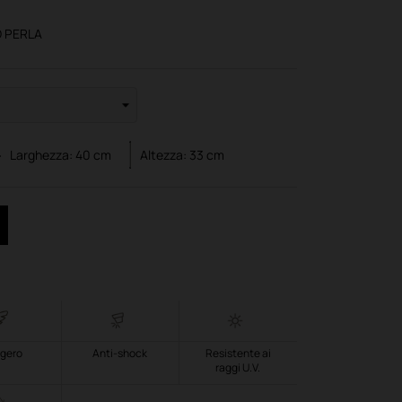
 PERLA
Larghezza:
40
cm
Altezza:
33
cm
gero
Anti-shock
Resistente ai
raggi U.V.