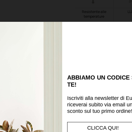
Resistente alle
LL
temperature
Scheda tecnica
Potrebbe piacerti anche
ABBIAMO UN CODICE
TE!
Iscriviti alla newsletter di E
riceverai subito via email u
sconto sul tuo primo ordine
CLICCA QUI!