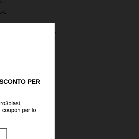
DPE
informazioni sul prodotto
 SCONTO PER
uro3plast,
n coupon per lo
!