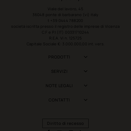
Viale del lavoro, 45
36048 ponte di barbarano (vi) italy
t +39 0444 788200
società iscritta presso il registro delle imprese di Vicenza
C.F e P.I (IT) 00331710244
R.E.A. Vi n. 125725
Capitale Sociale €: 3.000.000,00 int. vers.
PRODOTTI
SERVIZI
NOTE LEGALI
CONTATTI
Diritto di recesso