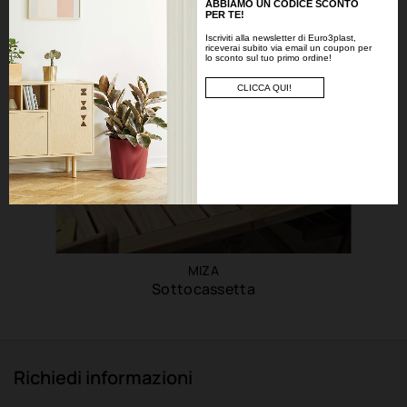
ABBIAMO UN CODICE SCONTO
PER TE!
Iscriviti alla newsletter di Euro3plast,
riceverai subito via email un coupon per
lo sconto sul tuo primo ordine!
CLICCA QUI!
MIZA
Sottocassetta
Richiedi informazioni