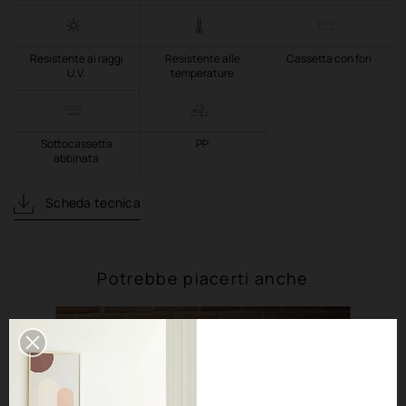
Resistente ai raggi
Resistente alle
Cassetta con fori
U.V.
temperature
Sottocassetta
PP
abbinata
Scheda tecnica
Potrebbe piacerti anche