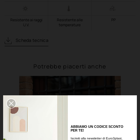
Resistente ai raggi
Resistente alle
PP
U.V.
temperature
Scheda tecnica
Potrebbe piacerti anche
ABBIAMO UN CODICE SCONTO
PER TE!
Iscriviti alla newsletter di Euro3plast,