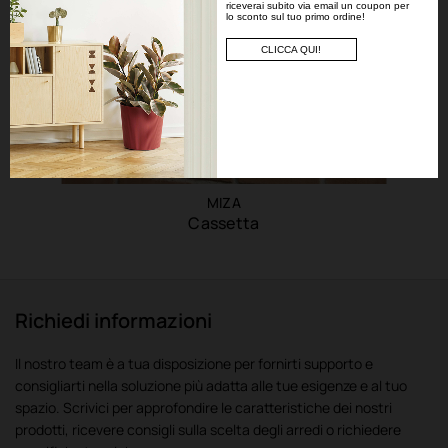
riceverai subito via email un coupon per
lo sconto sul tuo primo ordine!
CLICCA QUI!
MIZA
Cassetta
Richiedi informazioni
Il nostro team è a tua disposizione per fornirti supporto e
consigliarti nella soluzione più adatta alle tue esigenze e al tuo
spazio. Scrivici per approfondire le caratteristiche dei nostri
prodotti, ricevere consigli sulla scelta degli arredi o richiedere