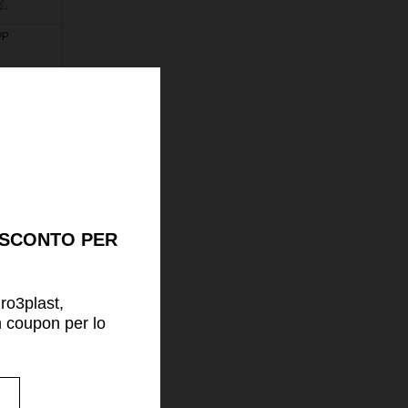
PP
 SCONTO PER
uro3plast,
n coupon per lo
!