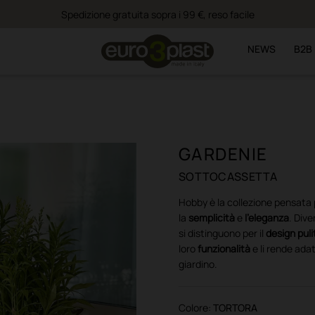
Spedizione gratuita sopra i 99 €, reso facile
NEWS
B2B
GARDENIE
SOTTOCASSETTA
Hobby è la collezione pensata p
la
semplicità
e
l’eleganza
. Dive
si distinguono per il
design puli
loro
funzionalità
e li rende ada
giardino.
Colore:
TORTORA