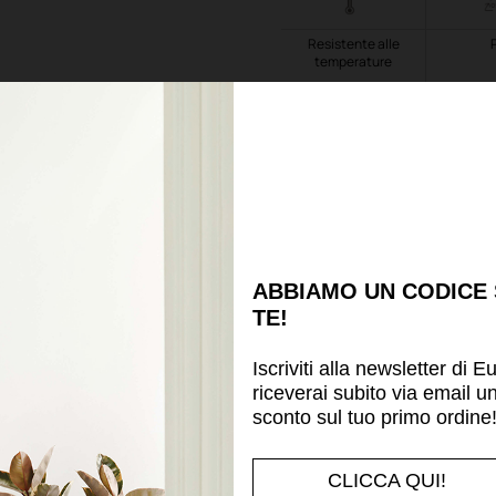
Resistente alle
temperature
Scheda tecnica
Potrebbe piacerti anche
ABBIAMO UN CODICE
TE!
Iscriviti alla newsletter di E
riceverai subito via email u
sconto sul tuo primo ordine
CLICCA QUI!