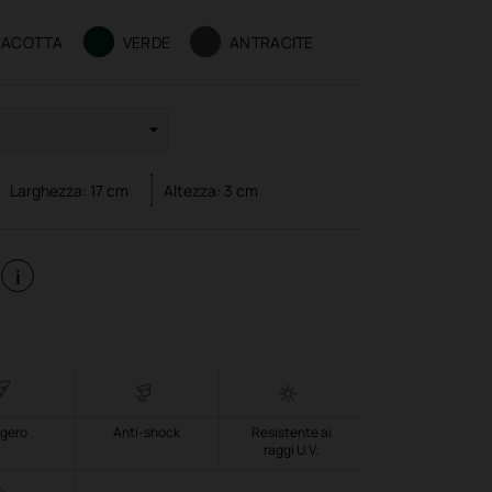
RACOTTA
VERDE
ANTRACITE
Larghezza:
17
cm
Altezza:
3
cm
i
gero
Anti-shock
Resistente ai
raggi U.V.