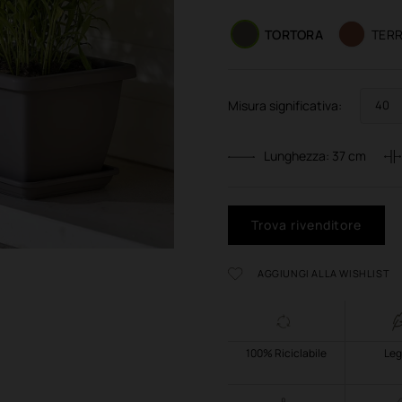
TORTORA
TER
Misura significativa:
Lunghezza:
37
cm
Trova rivenditore
AGGIUNGI ALLA WISHLIST
100% Riciclabile
Leg