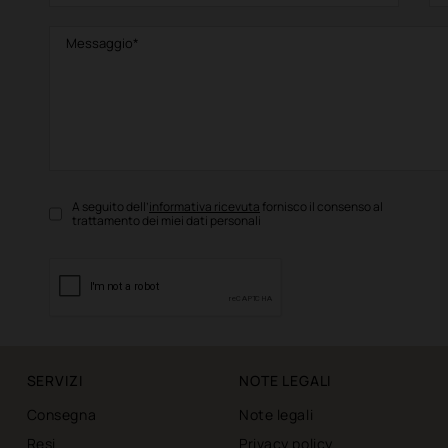
A seguito dell’
informativa ricevuta
fornisco il consenso al
trattamento dei miei dati personali
SERVIZI
NOTE LEGALI
Consegna
Note legali
Resi
Privacy policy