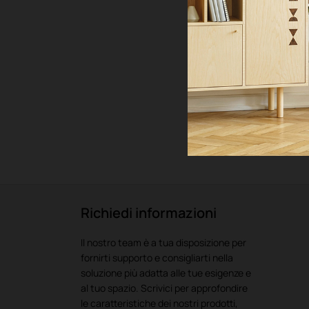
Richiedi informazioni
Il nostro team è a tua disposizione per
fornirti supporto e consigliarti nella
soluzione più adatta alle tue esigenze e
al tuo spazio. Scrivici per approfondire
le caratteristiche dei nostri prodotti,