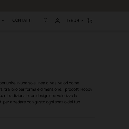
Chiamaci al (+39
CONTATTI
IT/EUR
er unire in una sola linea di vasi valori come
rsi tra loro per forma e dimensione, i prodotti Hobby
to
e tradizionale, un design che valorizza la
tti per arredare con gusto ogni spazio del tuo