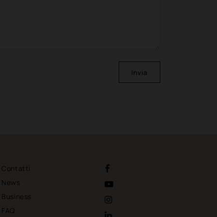
Invia
Contatti
News
Business
FAQ