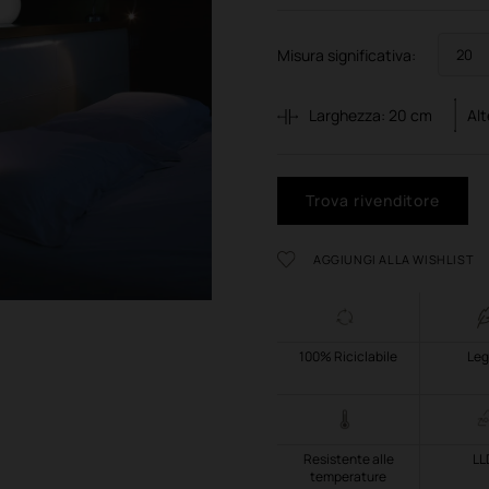
Misura significativa:
Larghezza:
20
cm
Al
Trova rivenditore
AGGIUNGI ALLA WISHLIST
100% Riciclabile
Leg
Resistente alle
LL
temperature