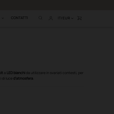
Chiamaci al (+39
CONTATTI
IT/EUR
kit
a
LED bianchi
da utilizzare in svariati contesti, per
i di luce
d’atmosfera
.