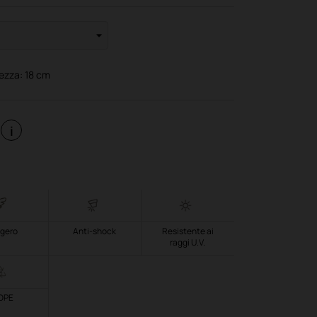
tezza:
18
cm
i
gero
Anti-shock
Resistente ai
raggi U.V.
DPE