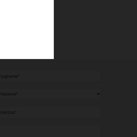
SFERA
a a sospensione
edi prodotto