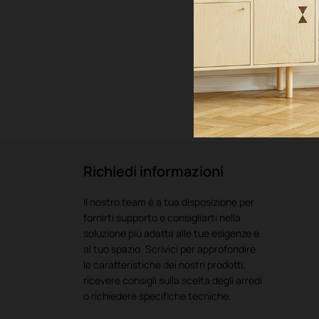
SFERA
Lampada
Vedi prodot
Richiedi informazioni
Il nostro team è a tua disposizione per
fornirti supporto e consigliarti nella
soluzione più adatta alle tue esigenze e
al tuo spazio. Scrivici per approfondire
le caratteristiche dei nostri prodotti,
ricevere consigli sulla scelta degli arredi
o richiedere specifiche tecniche.