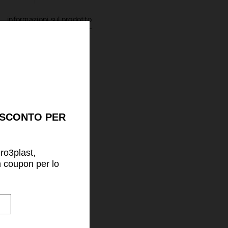
informazioni sul prodotto
 SCONTO PER
uro3plast,
n coupon per lo
!