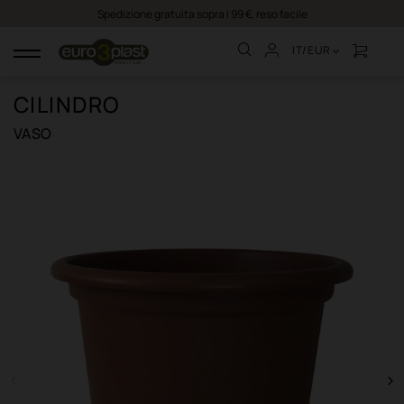
Spedizione gratuita sopra i 99 €, reso facile
IT/EUR
navigazione
Toggle
CILINDRO
VASO