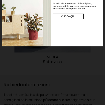
Iscriviti alla newsletter di Euro3plast,
riceverai subito via email un coupon per
lo sconto sul tuo primo ordine!
CLICCA QUI!
MEDEA
Sottovaso
Richiedi informazioni
Il nostro team è a tua disposizione per fornirti supporto e
consigliarti nella soluzione più adatta alle tue esigenze e al tuo
spazio. Scrivici per approfondire le caratteristiche dei nostri