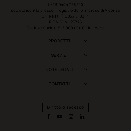
t +39 0444 788200
società iscritta presso il registro delle imprese di Vicenza
C.F e P.I (IT) 00331710244
R.E.A. Vi n. 125725
Capitale Sociale €: 3.000.000,00 int. vers.
PRODOTTI
SERVIZI
NOTE LEGALI
CONTATTI
Diritto di recesso