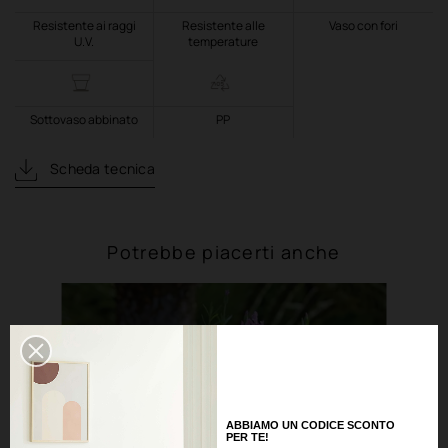
Resistente ai raggi
Resistente alle
Vaso con fori
U.V.
temperature
Sottovaso abbinato
PP
Scheda tecnica
Potrebbe piacerti anche
ABBIAMO UN CODICE SCONTO
PER TE!