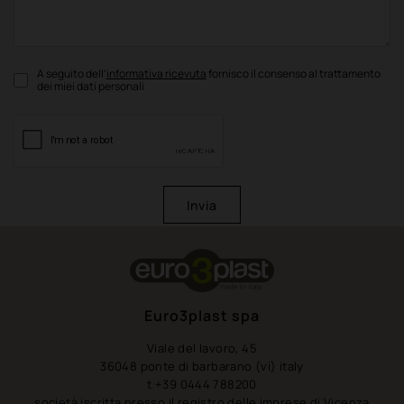
A seguito dell’
informativa ricevuta
fornisco il consenso al trattamento
dei miei dati personali
Invia
Euro3plast spa
Viale del lavoro, 45
36048 ponte di barbarano (vi) italy
t +39 0444 788200
società iscritta presso il registro delle imprese di Vicenza