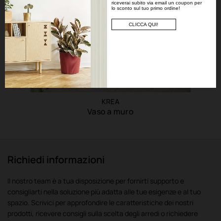
riceverai subito via email un coupon per
lo sconto sul tuo primo ordine!
CLICCA QUI!
KREA
Vaso a muro
Richiedi informazioni
Il nostro team è a tua disposizione per fornirti supporto e
consigliarti nella soluzione più adatta alle tue esigenze e al tuo
spazio. Scrivici per approfondire le caratteristiche dei nostri
prodotti, ricevere consigli sulla scelta degli arredi o richiedere