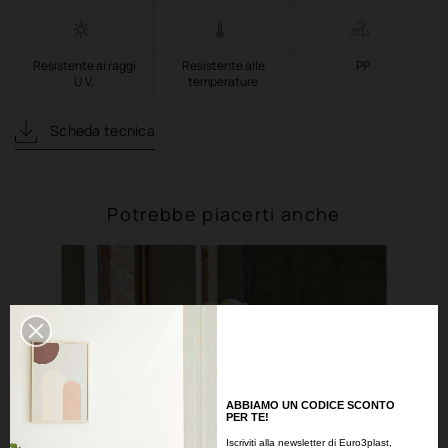
Resistente ai raggi
Resistente alle
PP
U.V.
temperature
Scheda tecnica
Potrebbe piacerti anche
ABBIAMO UN CODICE SCONTO
PER TE!
Iscriviti alla newsletter di Euro3plast,