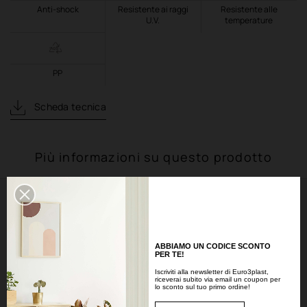
Anti-shock
Resistente ai raggi
Resistente alle
U.V.
temperature
PP
Scheda tecnica
Più informazioni su questo prodotto
Scopri il corretto utilizzo di KEBE
La pratica riserva acqua
ABBIAMO UN CODICE SCONTO
PER TE!
Come spostarle
Iscriviti alla newsletter di Euro3plast,
riceverai subito via email un coupon per
lo sconto sul tuo primo ordine!
Tappi removibili per outdoor