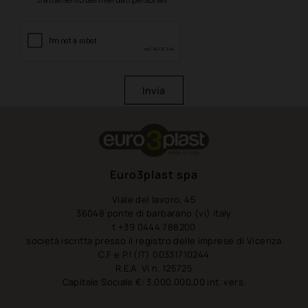
Invia
Euro3plast spa
Viale del lavoro, 45
36048 ponte di barbarano (vi) italy
t +39 0444 788200
società iscritta presso il registro delle imprese di Vicenza
C.F e P.I (IT) 00331710244
R.E.A. Vi n. 125725
Capitale Sociale €: 3.000.000,00 int. vers.