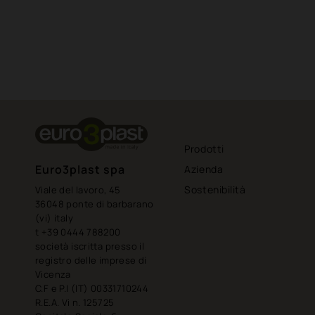
Prodotti
Euro3plast spa
Azienda
Sostenibilità
Viale del lavoro, 45
36048 ponte di barbarano
(vi) italy
t +39 0444 788200
società iscritta presso il
registro delle imprese di
Vicenza
C.F e P.I (IT) 00331710244
R.E.A. Vi n. 125725