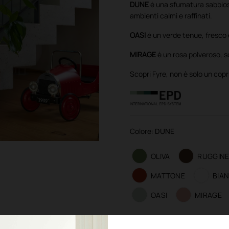
DUNE
è una sfumatura sabbiosa
ambienti calmi e raffinati.
OASI
è un verde tenue, fresco 
MIRAGE
è un rosa polveroso, s
Scopri Fyre, non è solo un cop
Colore:
DUNE
OLIVA
RUGGIN
MATTONE
BIA
OASI
MIRAGE