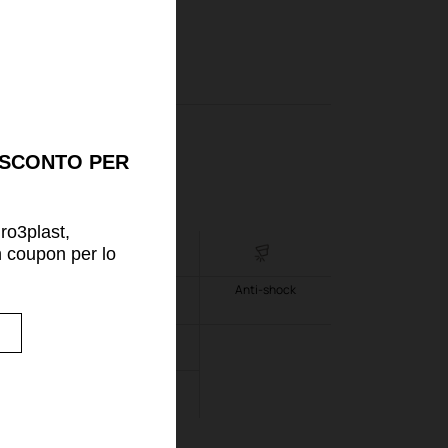
ezza:
29
cm
i
 SCONTO PER
uro3plast,
n coupon per lo
!
 eco-
Leggero
Anti-shock
nibile
nte alle
Coprivaso
rature