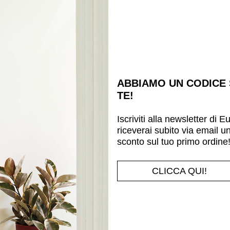
Misura significativa:
Larghezza:
31
cm
Alt
Trova rivenditore
ABBIAMO UN CODICE
TE!
AGGIUNGI ALLA WISHLIST
Iscriviti alla newsletter di E
riceverai subito via email u
sconto sul tuo primo ordine
100% Riciclabile
100%
soste
CLICCA QUI!
Resistente ai
Resiste
raggi U.V.
tempe