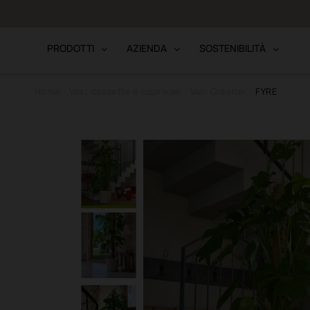
to · Bonifico
PRODOTTI
AZIENDA
SOSTENIBILITÀ
Home
Vasi, cassette e coprivasi
Vasi Greener
FYRE