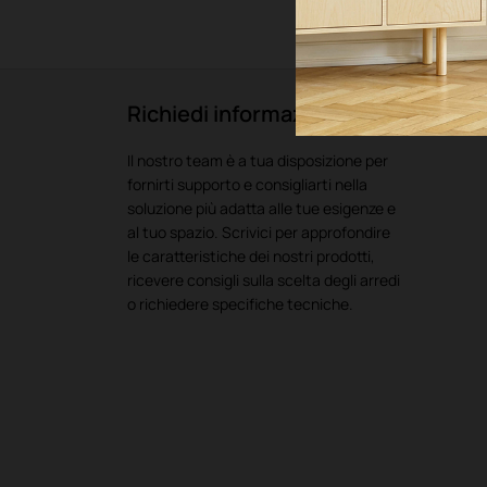
Richiedi informazioni
Il nostro team è a tua disposizione per
fornirti supporto e consigliarti nella
soluzione più adatta alle tue esigenze e
al tuo spazio. Scrivici per approfondire
le caratteristiche dei nostri prodotti,
ricevere consigli sulla scelta degli arredi
o richiedere specifiche tecniche.