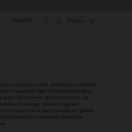
Chiamaci al (+39
CONTATTI
IT/EUR
izzato in plastica riciclata, pensato per chi desidera
ticità. Il suo profilo rigato e il design essenziale lo
n gusto ogni ambiente, dentro e fuori casa. Già
 originali come Mango, Mattone, Ruggine e
 con tre nuove nuance ispirate alla natura: nasce la
 cromatica delicata e sensoriale, pensata per
nia.