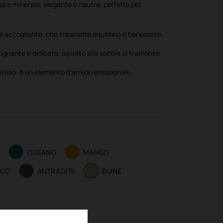
 e minerale, elegante e neutra, perfetta per
e accogliente, che trasmette equilibrio e benessere.
ognante e delicato, ispirato alla sabbia al tramonto.
rivaso: è un elemento d’arredo emozionale.
E
OCEANO
MANGO
NCO
ANTRACITE
DUNE