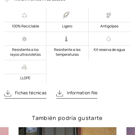
100% Reciclable
Ligero
Antigolpes
Resistente a los
Resistente a las
Kit reserva de agua
rayos ultravioletas
temperaturas
LLDPE
Fichas técnicas
Information file
También podría gustarte