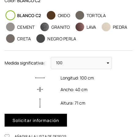
Color:
BLANCO C2
BLANCO C2
OXIDO
TORTOLA
CEMENT
GRANITO
LAVA
PIEDRA
CRETA
NEGRO PERLA
Medida significativa:
Longitud:
100
cm
Ancho:
40
cm
Altura:
71
cm
Solicitar información
AÑADIR A LA LISTA DE DESEOS