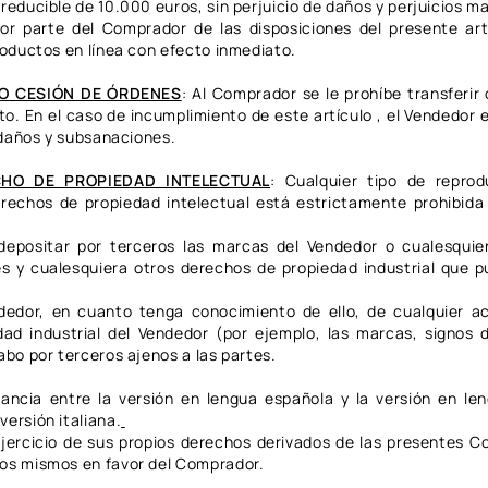
reducible de 10.000 euros, sin perjuicio de daños y perjuicios m
or parte del Comprador de las disposiciones del presente art
productos en línea con efecto inmediato.
 O CESIÓN DE ÓRDENES
: Al Comprador se le prohíbe transferir 
o. En el caso de incumplimiento de este artículo , el Vendedor e
s daños y subsanaciones.
HO DE PROPIEDAD INTELECTUAL
: Cualquier tipo de repro
echos de propiedad intelectual está estrictamente prohibida s
epositar por terceros las marcas del Vendedor o cualesquier
s y cualesquiera otros derechos de propiedad industrial que p
dedor, en cuanto tenga conocimiento de ello, de cualquier a
ad industrial del Vendedor (por ejemplo, las marcas, signos d
abo por terceros ajenos a las partes.
ancia entre la versión en lengua española y la versión en len
versión italiana.
ejercicio de sus propios derechos derivados de las presentes 
los mismos en favor del Comprador.