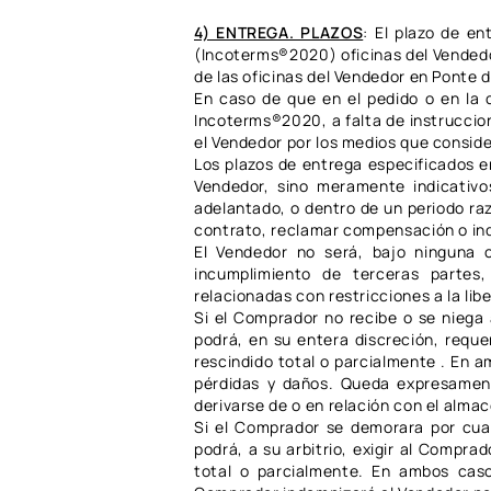
4) ENTREGA. PLAZOS
:
El plazo de en
(Incoterms®2020) oficinas del Vendedor
de las oficinas del Vendedor en Ponte 
En caso de que en el pedido o en la 
Incoterms®2020, a falta de instruccion
el Vendedor por los medios que consider
Los plazos de entrega especificados en
Vendedor, sino meramente indicativo
adelantado, o dentro de un periodo razo
contrato, reclamar compensación o inde
El Vendedor no será, bajo ninguna 
incumplimiento de terceras partes,
relacionadas con restricciones a la lib
Si el Comprador no recibe o se niega 
podrá, en su entera discreción, reque
rescindido total o parcialmente . En 
pérdidas y daños. Queda expresament
derivarse de o en relación con el alm
Si el Comprador se demorara por cual
podrá, a su arbitrio, exigir al Compra
total o parcialmente. En ambos cas