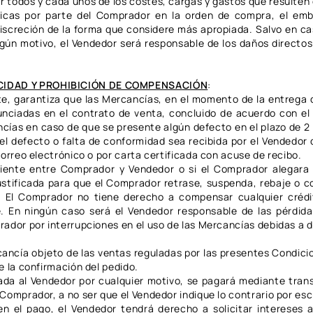
 todos y cada unos de los costes, cargas y gastos que resulten
ficas por parte del Comprador en la orden de compra, el emb
discreción de la forma que considere más apropiada. Salvo en ca
gún motivo, el Vendedor será responsable de los daños directos 
CIDAD Y PROHIBICIÓN DE COMPENSACIÓN
:
nte, garantiza que las Mercancías, en el momento de la entrega 
unciadas en el contrato de venta, concluido de acuerdo con el
cías en caso de que se presente algún defecto en el plazo de 2 (
l defecto o falta de conformidad sea recibida por el Vendedor d
correo electrónico o por carta certificada con acuse de recibo.
diente entre Comprador y Vendedor o si el Comprador alegara 
ustificada para que el Comprador retrase, suspenda, rebaje o 
. El Comprador no tiene derecho a compensar cualquier crédi
 En ningún caso será el Vendedor responsable de las pérdida
rador por interrupciones en el uso de las Mercancías debidas a 
rcancía objeto de las ventas reguladas por las presentes Condici
e la confirmación del pedido.
ada al Vendedor por cualquier motivo, se pagará mediante tran
Comprador, a no ser que el Vendedor indique lo contrario por esc
 en el pago, el Vendedor tendrá derecho a solicitar intereses a