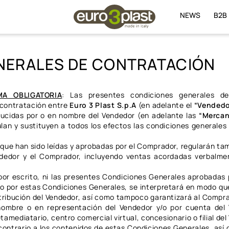
NEWS
B2B
NERALES DE CONTRATACIÓN
MA OBLIGATORIA
: Las presentes condiciones generales de
a contratación entre
Euro 3 Plast S.p.A
(en adelante el
“Vendedo
ducidas por o en nombre del Vendedor (en adelante las
“Mercan
ulan y sustituyen a todos los efectos las condiciones generale
que han sido leídas y aprobadas por el Comprador, regularán ta
ndedor y el Comprador, incluyendo ventas acordadas verbalmen
or escrito, ni las presentes Condiciones Generales aprobadas 
o por estas Condiciones Generales, se interpretará en modo qu
istribución del Vendedor, así como tampoco garantizará al Compr
nombre o en representación del Vendedor y/o por cuenta del
amediatario, centro comercial virtual, concesionario o filial del
contrario a los contenidos de estas Condiciones Generales, así