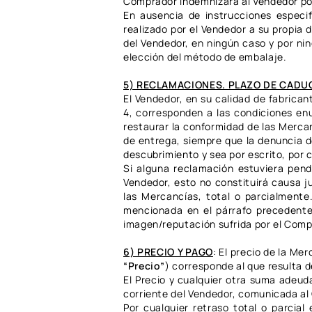
Comprador indemnizará al Vendedor por
En ausencia de instrucciones especi
realizado por el Vendedor a su propia 
del Vendedor, en ningún caso y por nin
elección del método de embalaje.
5) RECLAMACIONES. PLAZO DE CADU
El Vendedor, en su calidad de fabrica
4, corresponden a las condiciones en
restaurar la conformidad de las Mercan
de entrega, siempre que la denuncia de
descubrimiento y sea por escrito, por 
Si alguna reclamación estuviera pen
Vendedor, esto no constituirá causa j
las Mercancías, total o parcialmente
mencionada en el párrafo precedente.
imagen/reputación sufrida por el Comp
6) PRECIO Y PAGO
:
El precio de la Me
“Precio”
) corresponde al que resulta d
El Precio y cualquier otra suma adeud
corriente del Vendedor, comunicada al 
Por cualquier retraso total o parcial