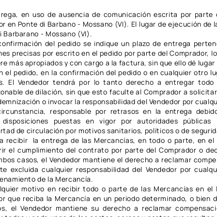
trega, en uso de ausencia de comunicación escrita por parte 
 en Ponte di Barbano - Mossano (VI). El lugar de ejecución de la
di Barbarano - Mossano (VI).
confirmación del pedido se indique un plazo de entrega perten
es precisas por escrito en el pedido por parte del Comprador, l
e más apropiados y con cargo a la factura, sin que ello dé lugar
 el pedido, en la confirmación del pedido o en cualquier otro lu
s. El Vendedor tendrá por lo tanto derecho a entregar todo
nable de dilación, sin que esto faculte al Comprador a solicitar l
mnización o invocar la responsabilidad del Vendedor por cualqui
circunstancia, responsable por retrasos en la entrega debi
 disposiciones puestas en vigor por autoridades públicas (
ertad de circulación por motivos sanitarios, políticos o de seguri
a recibir
la entrega de las Mercancías, en todo o parte, en el
rir el cumplimiento del contrato por parte del Comprador o de
ambos casos, el Vendedor mantiene el derecho a reclamar compen
e excluida cualquier responsabilidad del Vendedor por cualqu
acenamiento de la Mercancía.
quier motivo en recibir todo o parte de las Mercancías en el 
dor que reciba la Mercancía en un periodo determinado, o bien d
os, el Vendedor mantiene su derecho a reclamar compensació