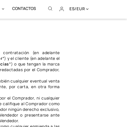
CONTACTOS
ES/EUR
 contratación (en adelante
r”
) y el cliente (en adelante el
cías”
) o que tengan la marca
s redactadas por el Comprador,
mbién cualquier eventual venta
te, por carta, en otra forma
por el Comprador, ni cualquier
e califique al Comprador como
ador ningún derecho exclusivo,
 Vendedor o presentarse ante
 Vendedor.
 como cualquier enmienda a las