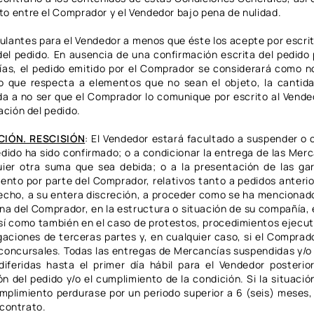
to entre el Comprador y el Vendedor bajo pena de nulidad.
ulantes para el Vendedor a menos que éste los acepte por escrito
 del pedido. En ausencia de una confirmación escrita del pedido
días, el pedido emitido por el Comprador se considerará como 
o que respecta a elementos que no sean el objeto, la cantidad
 a no ser que el Comprador lo comunique por escrito al Vended
ación del pedido.
CIÓN. RESCISIÓN
:
El Vendedor estará facultado a suspender o c
 pedido ha sido confirmado; o a condicionar la entrega de las Me
quier otra suma que sea debida; o a la presentación de las ga
miento por parte del Comprador, relativos tanto a pedidos anteri
cho, a su entera discreción, a proceder como se ha mencionado
a del Comprador, en la estructura o situación de su compañía, e
sí como también en el caso de protestos, procedimientos ejecut
igaciones de terceras partes y, en cualquier caso, si el Compra
 concursales. Todas las entregas de Mercancías suspendidas y/o
feridas hasta el primer día hábil para el Vendedor posterio
n del pedido y/o el cumplimiento de la condición. Si la situaci
cumplimiento perdurase por un periodo superior a 6 (seis) meses
 contrato.