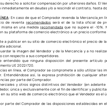
 su derecho a solicitar compensación por ulteriores daños. El Ve
 inmediatamente en deudas y/o a rescindir el contrato, hasta don
LÍNEA
:
En caso de que el Comprador revenda la Mercancía
en l
ecio de reventa
recomendados
será el de la lista oficial de p
la misma en una medida
recomendada
que no supere el -10%. 
n su plataforma de comercio electrónico a un precio conforme
a publicar en su sitio de comercio electrónico el precio de l
ste adicional.
ardar la imagen del Vendedor y de la Mercancía y a no realiza
y/o con respecto a sus competidores.
e entendido que ninguna disposición del presente artículo 
glamento UE 2022/720.
ncías en línea, el Comprador se compromete a sólo utilizar las i
r. Entendiéndose así, la expresa prohibición de cualquier alte
ncías por parte del Comprador.
erciales y otros signos distintivos del Vendedor (en adelante
dedor, única y exclusivamente con el fin de identificar y publicita
n su sitio web de comercio electrónico que el Vendedor es el ún
or parte del Comprador de las disposiciones establecidas en el 