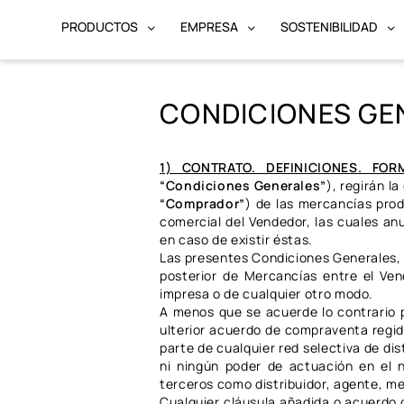
PRODUCTOS
EMPRESA
SOSTENIBILIDAD
CONDICIONES GE
1) CONTRATO. DEFINICIONES. FOR
“Condiciones Generales”
), regirán l
“Comprador”
) de las mercancías pro
comercial del Vendedor, las cuales an
en caso de existir éstas.
Las presentes Condiciones Generales, 
posterior de Mercancías entre el Ve
impresa o de cualquier otro modo.
A menos que se acuerde lo contrario p
ulterior acuerdo de compraventa regid
parte de cualquier red selectiva de d
ni ningún poder de actuación en el 
terceros como distribuidor, agente, met
Cualquier cláusula añadida o acuerdo 