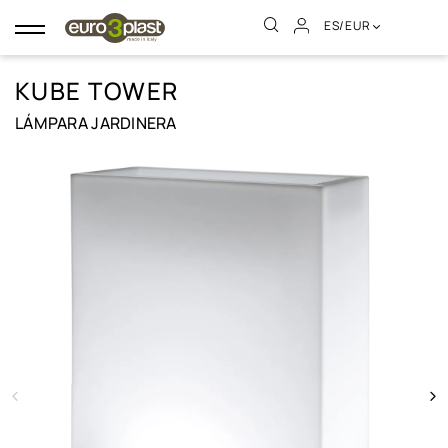
ES/EUR
Navegación
de
palanca
KUBE TOWER
LÁMPARA JARDINERA