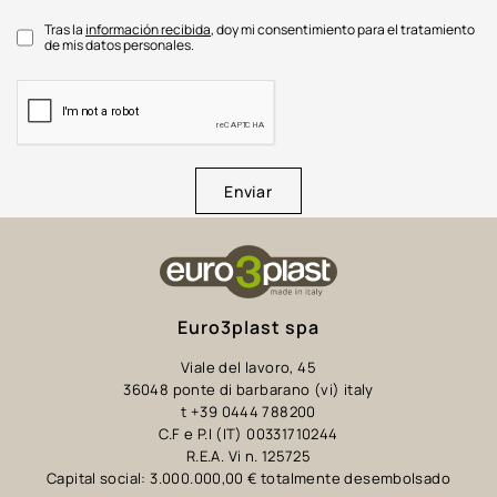
Tras la
información recibida
, doy mi consentimiento para el tratamiento
de mis datos personales.
Enviar
Euro3plast spa
Viale del lavoro, 45
36048 ponte di barbarano (vi) italy
t +39 0444 788200
C.F e P.I (IT) 00331710244
R.E.A. Vi n. 125725
Capital social: 3.000.000,00 € totalmente desembolsado