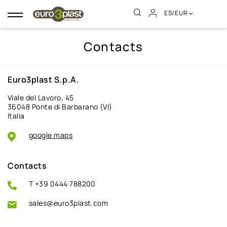
ES/EUR
Navegación
de
palanca
Contacts
Euro3plast S.p.A.
Viale del Lavoro, 45
36048 Ponte di Barbarano (VI)
Italia
google maps
Contacts
T
+39 0444 788200
sales@euro3plast.com