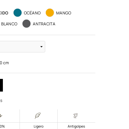
XIDO
OCÉANO
MANGO
BLANCO
ANTRACITA
10
cm
OS
00%
Ligero
Antigolpes