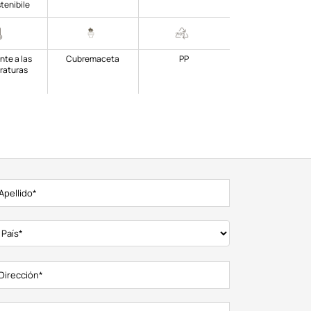
tenibile
nte a las
Cubremaceta
PP
raturas