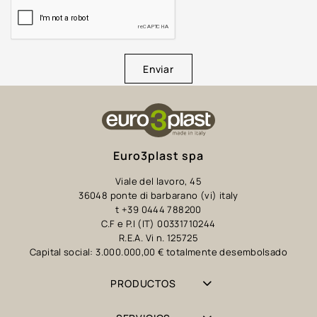
Enviar
Euro3plast spa
Viale del lavoro, 45
36048 ponte di barbarano (vi) italy
t +39 0444 788200
C.F e P.I (IT) 00331710244
R.E.A. Vi n. 125725
Capital social: 3.000.000,00 € totalmente desembolsado
PRODUCTOS