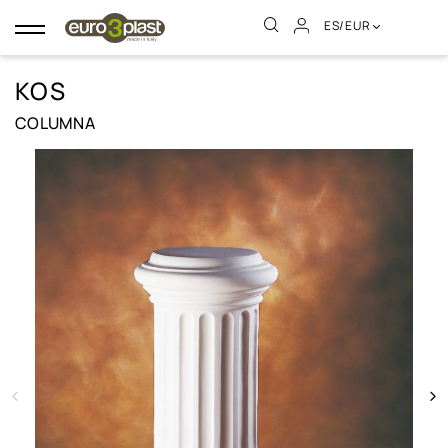
ES/EUR
Navegación
de
palanca
KOS
COLUMNA