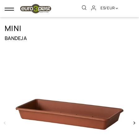
ES/EUR
Navegación
de
palanca
MINI
BANDEJA