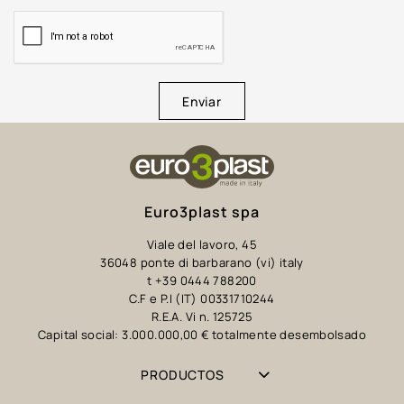
Enviar
Euro3plast spa
Viale del lavoro, 45
36048 ponte di barbarano (vi) italy
t +39 0444 788200
C.F e P.I (IT) 00331710244
R.E.A. Vi n. 125725
Capital social: 3.000.000,00 € totalmente desembolsado
PRODUCTOS