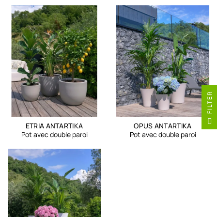
R
F
I
L
T
E
ETRIA ANTARTIKA
OPUS ANTARTIKA
Pot avec double paroi
Pot avec double paroi