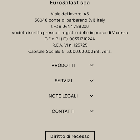
Euro3plast spa
Viale del lavoro, 45
36048 ponte di barbarano (vi) italy
t +39 0444 788200
società iscritta presso il registro delle imprese di Vicenza
C.F e P.I (IT) 00331710244
R.E.A. Vi n. 125725
Capitale Sociale €: 3.000.000,00 int. vers.
PRODOTTI
SERVIZI
NOTE LEGALI
CONTATTI
Diritto di recesso