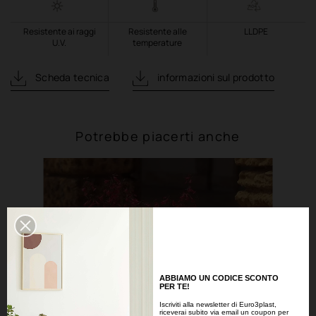
Resistente ai raggi
Resistente alle
LLDPE
U.V.
temperature
Scheda tecnica
informazioni sul prodotto
Potrebbe piacerti anche
ABBIAMO UN CODICE SCONTO
PER TE!
Iscriviti alla newsletter di Euro3plast,
riceverai subito via email un coupon per