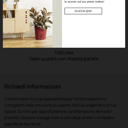
lo sconto sul tuo primo ordine!
CLICCA QUI!
TOSCANA
Vaso quadro con doppia parete
Richiedi informazioni
Il nostro team è a tua disposizione per fornirti supporto e
consigliarti nella soluzione più adatta alle tue esigenze e al tuo
spazio. Scrivici per approfondire le caratteristiche dei nostri
prodotti, ricevere consigli sulla scelta degli arredi o richiedere
specifiche tecniche.