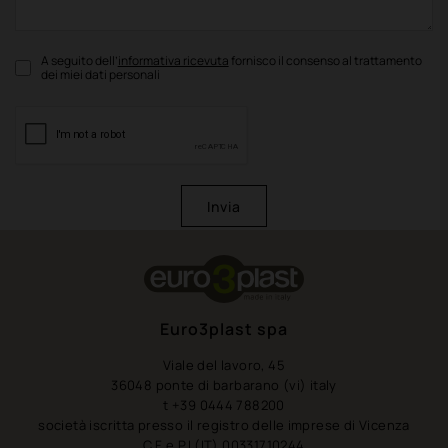
A seguito dell’
informativa ricevuta
fornisco il consenso al trattamento
dei miei dati personali
Invia
Euro3plast spa
Viale del lavoro, 45
36048 ponte di barbarano (vi) italy
t +39 0444 788200
società iscritta presso il registro delle imprese di Vicenza
C.F e P.I (IT) 00331710244