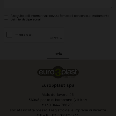
A seguito dell’
informativa ricevuta
fornisco il consenso al trattamento
dei miei dati personali
Invia
Euro3plast spa
Viale del lavoro, 45
36048 ponte di barbarano (vi) italy
t +39 0444 788200
società iscritta presso il registro delle imprese di Vicenza
C.F e P.I (IT) 00331710244