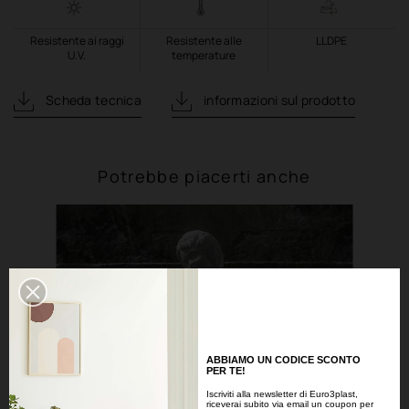
Resistente ai raggi
Resistente alle
LLDPE
U.V.
temperature
Scheda tecnica
informazioni sul prodotto
Potrebbe piacerti anche
ABBIAMO UN CODICE SCONTO
PER TE!
Iscriviti alla newsletter di Euro3plast,
riceverai subito via email un coupon per