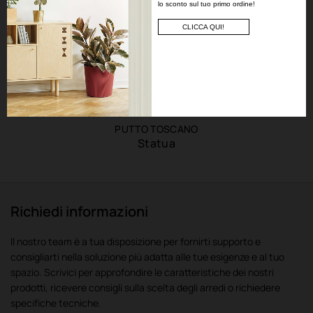
lo sconto sul tuo primo ordine!
CLICCA QUI!
PUTTO TOSCANO
Statua
Richiedi informazioni
Il nostro team è a tua disposizione per fornirti supporto e
consigliarti nella soluzione più adatta alle tue esigenze e al tuo
spazio. Scrivici per approfondire le caratteristiche dei nostri
prodotti, ricevere consigli sulla scelta degli arredi o richiedere
specifiche tecniche.