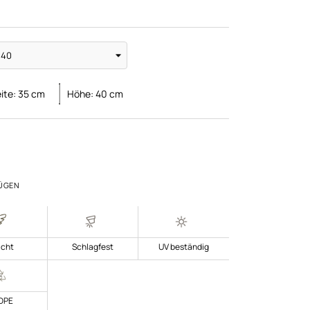
ite:
35
cm
Höhe:
40
cm
ÜGEN
icht
Schlagfest
UV beständig
DPE