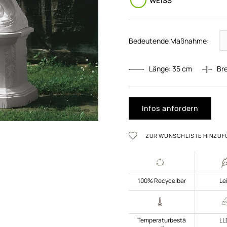
WEISS
Bedeutende Maßnahme:
Länge:
35
cm
Bre
Infos anfordern
ZUR WUNSCHLISTE HINZUF
100% Recycelbar
Le
Temperaturbestä
LL