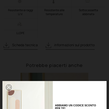
Resistente ai raggi
Resistente alle
Sottocassetta
U.V.
temperature
abbinata
LLDPE
Scheda tecnica
informazioni sul prodotto
Potrebbe piacerti anche
ABBIAMO UN CODICE SCONTO
PER TE!