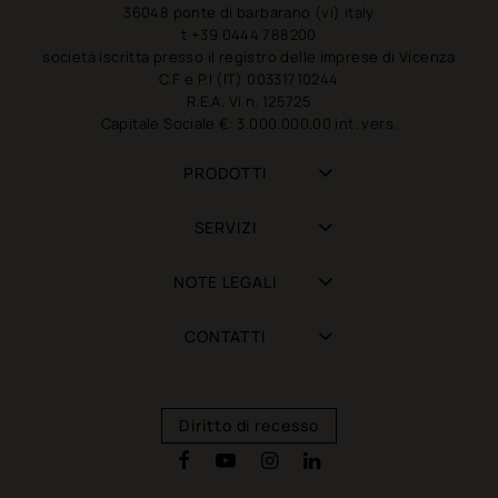
36048 ponte di barbarano (vi) italy
t +39 0444 788200
società iscritta presso il registro delle imprese di Vicenza
C.F e P.I (IT) 00331710244
R.E.A. Vi n. 125725
Capitale Sociale €: 3.000.000,00 int. vers.
PRODOTTI
SERVIZI
NOTE LEGALI
CONTATTI
Diritto di recesso