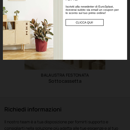
Iscriviti alla newsletter di Euro3plast,
riceverai subito via email un coupon per
lo sconto sul tuo primo ordine!
CLICCA QUI!
BALAUSTRA FESTONATA
Sottocassetta
Richiedi informazioni
Il nostro team è a tua disposizione per fornirti supporto e
consigliarti nella soluzione più adatta alle tue esigenze e al tuo