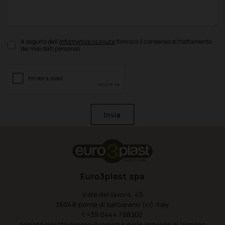
A seguito dell’
informativa ricevuta
fornisco il consenso al trattamento
dei miei dati personali
Invia
Euro3plast spa
Viale del lavoro, 45
36048 ponte di barbarano (vi) italy
t +39 0444 788200
società iscritta presso il registro delle imprese di Vicenza