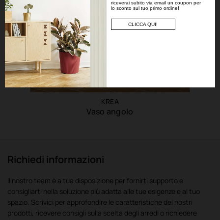
riceverai subito via email un coupon per
lo sconto sul tuo primo ordine!
CLICCA QUI!
KREA
Vaso angolo
Richiedi informazioni
Il nostro team è a tua disposizione per fornirti supporto e
consigliarti nella soluzione più adatta alle tue esigenze e al tuo
spazio. Scrivici per approfondire le caratteristiche dei nostri
prodotti, ricevere consigli sulla scelta degli arredi o richiedere