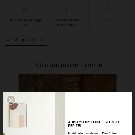
Resistente ai raggi
Resistente alle
PP
U.V.
temperature
Scheda tecnica
Potrebbe piacerti anche
ABBIAMO UN CODICE SCONTO
PER TE!
Iscriviti alla newsletter di Euro3plast,