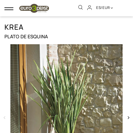
ES/EUR
Navegación
de
palanca
KREA
PLATO DE ESQUINA