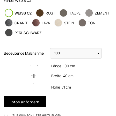
Farbe:
WEISS C2
WEISS C2
ROST
TAUPE
ZEMENT
GRANIT
LAVA
STEIN
TON
PERL SCHWARZ
Bedeutende Maßnahme:
Länge:
100
cm
Breite:
40
cm
Höhe:
71
cm
Infos anfordern
ZUR WUNSCHLISTE HINZUFÜGEN