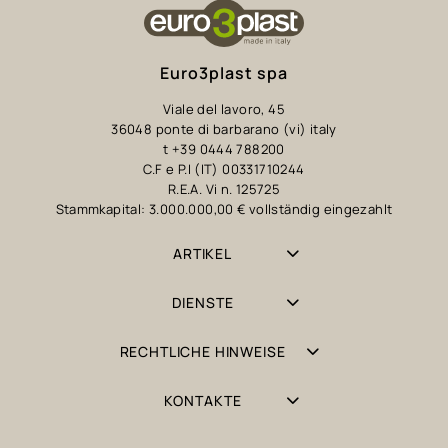
Euro3plast spa
Viale del lavoro, 45
36048 ponte di barbarano (vi) italy
t +39 0444 788200
C.F e P.I (IT) 00331710244
R.E.A. Vi n. 125725
Stammkapital: 3.000.000,00 € vollständig eingezahlt
ARTIKEL
DIENSTE
RECHTLICHE HINWEISE
KONTAKTE