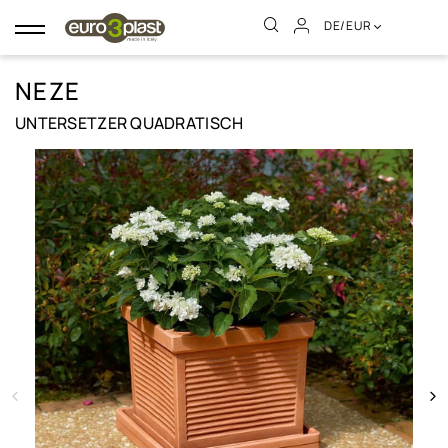
DE/EUR
Umschalten
der
Navigation
NEZE
UNTERSETZER QUADRATISCH