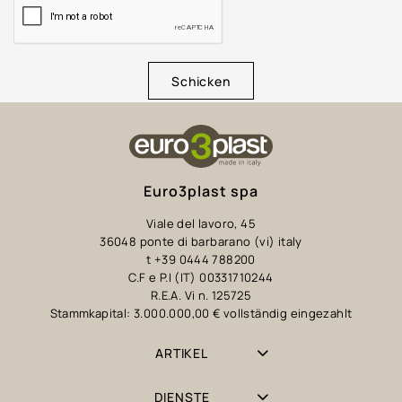
Schicken
Euro3plast spa
Viale del lavoro, 45
36048 ponte di barbarano (vi) italy
t +39 0444 788200
C.F e P.I (IT) 00331710244
R.E.A. Vi n. 125725
Stammkapital: 3.000.000,00 € vollständig eingezahlt
ARTIKEL
DIENSTE