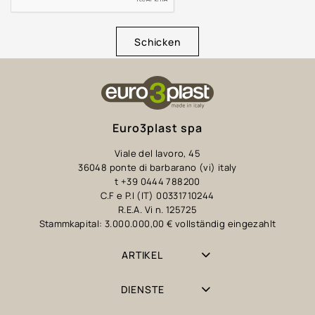
Schicken
Euro3plast spa
Viale del lavoro, 45
36048 ponte di barbarano (vi) italy
t +39 0444 788200
C.F e P.I (IT) 00331710244
R.E.A. Vi n. 125725
Stammkapital: 3.000.000,00 € vollständig eingezahlt
ARTIKEL
DIENSTE