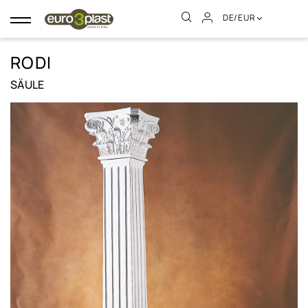
DE/EUR
Umschalten
der
Navigation
RODI
SÄULE