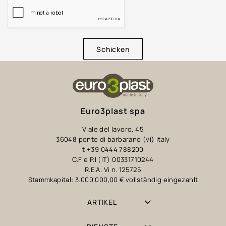
Schicken
Euro3plast spa
Viale del lavoro, 45
36048 ponte di barbarano (vi) italy
t +39 0444 788200
C.F e P.I (IT) 00331710244
R.E.A. Vi n. 125725
Stammkapital: 3.000.000,00 € vollständig eingezahlt
ARTIKEL