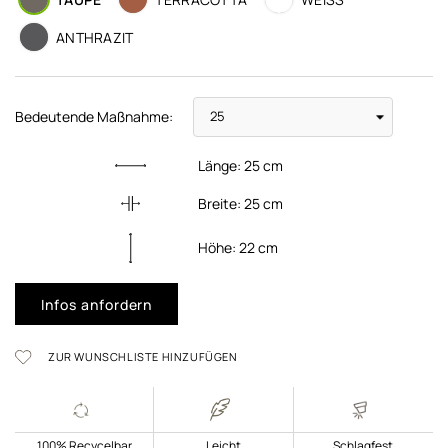
ANTHRAZIT
Bedeutende Maßnahme:
Länge:
25
cm
Breite:
25
cm
Höhe:
22
cm
Infos anfordern
ZUR WUNSCHLISTE HINZUFÜGEN
100% Recycelbar
Leicht
Schlagfest