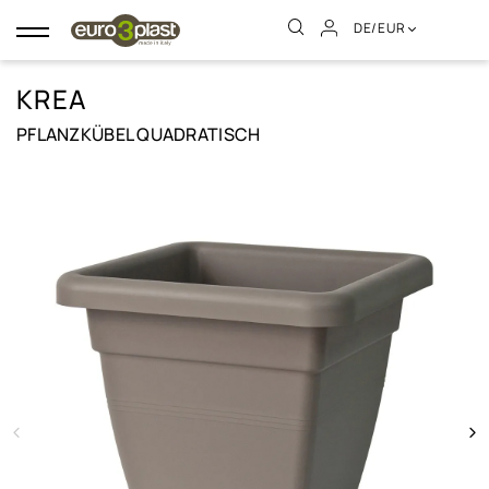
DE/EUR
Umschalten
der
Navigation
KREA
PFLANZKÜBEL QUADRATISCH