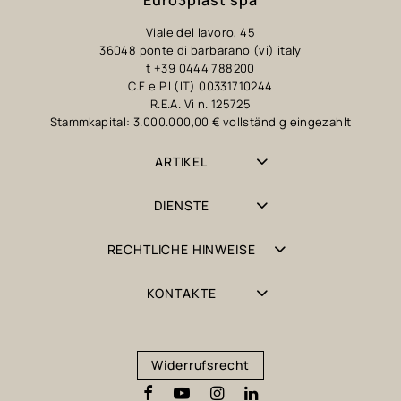
Euro3plast spa
Viale del lavoro, 45
36048 ponte di barbarano (vi) italy
t +39 0444 788200
C.F e P.I (IT) 00331710244
R.E.A. Vi n. 125725
Stammkapital: 3.000.000,00 € vollständig eingezahlt
ARTIKEL
DIENSTE
RECHTLICHE HINWEISE
KONTAKTE
Widerrufsrecht