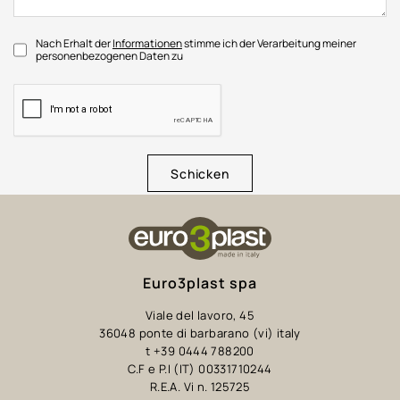
Nach Erhalt der
Informationen
stimme ich der Verarbeitung meiner
personenbezogenen Daten zu
Schicken
Euro3plast spa
Viale del lavoro, 45
36048 ponte di barbarano (vi) italy
t +39 0444 788200
C.F e P.I (IT) 00331710244
R.E.A. Vi n. 125725