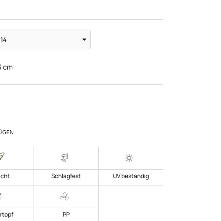
3
cm
ÜGEN
icht
Schlagfest
UV beständig
rtopf
PP