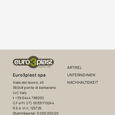
ARTIKEL
Euro3plast spa
UNTERNEHMEN
NACHHALTIGKEIT
Viale del lavoro, 45
36048 ponte di barbarano
(vi) italy
t +39 0444 788200
C.F e P.I (IT) 00331710244
R.E.A. Vi n. 125725
Stammkapital: 3.000.000,00