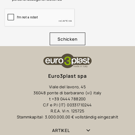
Schicken
Euro3plast spa
Viale del lavoro, 45
36048 ponte di barbarano (vi) italy
t +39 0444 788200
C.F e P.I (IT) 00331710244
R.E.A. Vi n. 125725
Stammkapital: 3.000.000,00 € vollständig eingezahlt
ARTIKEL