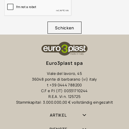
Schicken
Euro3plast spa
Viale del lavoro, 45
36048 ponte di barbarano (vi) italy
t +39 0444 788200
C.F e P.I (IT) 00331710244
R.E.A. Vi n. 125725
Stammkapital: 3.000.000,00 € vollständig eingezahlt
ARTIKEL