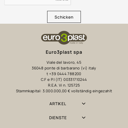
Schicken
Euro3plast spa
Viale del lavoro, 45
36048 ponte di barbarano (vi) italy
t +39 0444 788200
C.F e P.I (IT) 00331710244
R.E.A. Vi n. 125725
Stammkapital: 3.000.000,00 € vollständig eingezahlt
ARTIKEL
DIENSTE