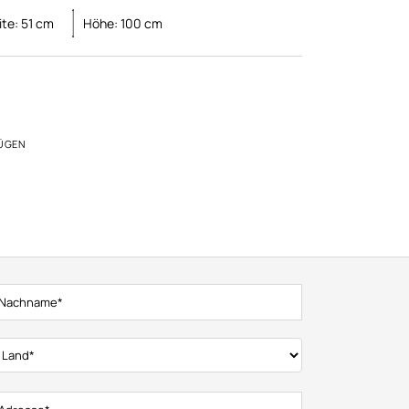
ite:
51
cm
Höhe:
100
cm
ÜGEN