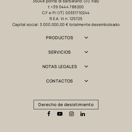
36048 ponte di barbarano (vi) italy
t +39 0444 788200
C.F e P.I (IT) 00331710244
R.E.A. Vi n. 125725
Capital social: 3.000.000,00 € totalmente desembolsado
PRODUCTOS
SERVICIOS
NOTAS LEGALES
CONTACTOS
Derecho de desistimiento