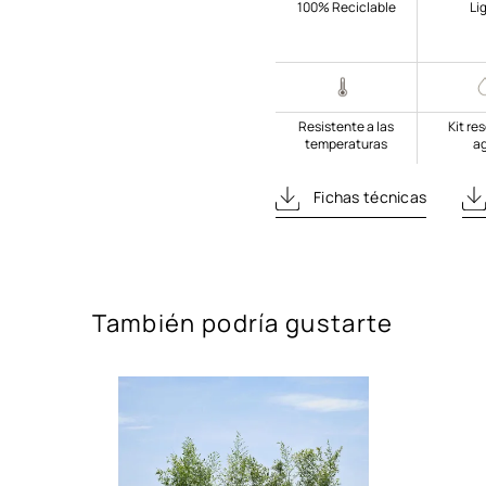
100% Reciclable
Li
Resistente a las
Kit re
temperaturas
a
Fichas técnicas
También podría gustarte