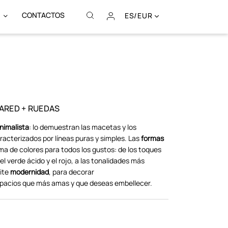
CONTACTOS
ES/EUR
ARED + RUEDAS
nimalista
: lo demuestran las macetas y los
cterizados por líneas puras y simples. Las
formas
a de colores para todos los gustos: de los toques
l verde ácido y el rojo, a las tonalidades más
mite
modernidad
, para decorar
spacios que más amas y que deseas embellecer.