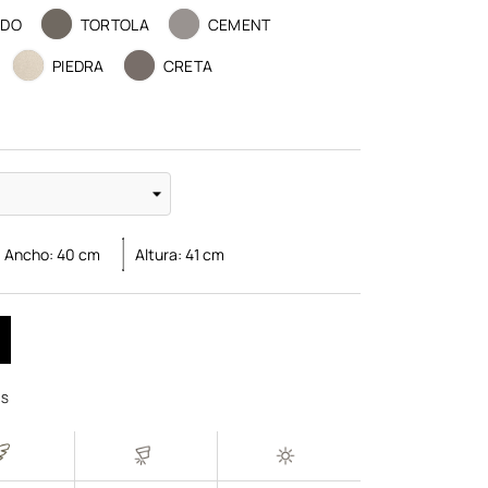
IDO
TORTOLA
CEMENT
PIEDRA
CRETA
Ancho:
40
cm
Altura:
41
cm
OS