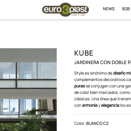
NEWS
B2B
KUBE
JARDINERA CON DOBLE P
Style es sinónimo de
diseño mi
complementos decorativos cara
puras
se conjugan con una gam
de color bien marcados, como e
clásicas. Una línea que trans
con
armonía
y
elegancia
los e
Color:
BLANCO C2