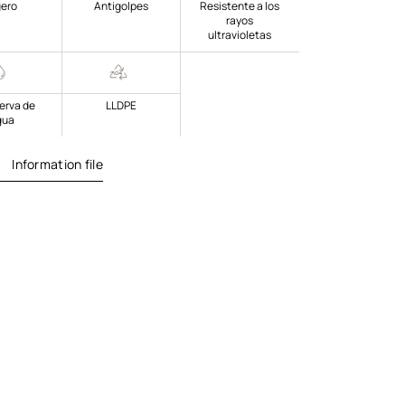
gero
Antigolpes
Resistente a los
rayos
ultravioletas
serva de
LLDPE
gua
Information file