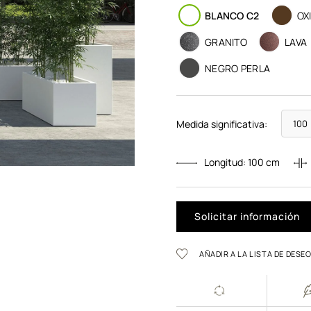
BLANCO C2
OX
GRANITO
LAVA
NEGRO PERLA
Medida significativa:
Longitud:
100
cm
Solicitar información
AÑADIR A LA LISTA DE DESE