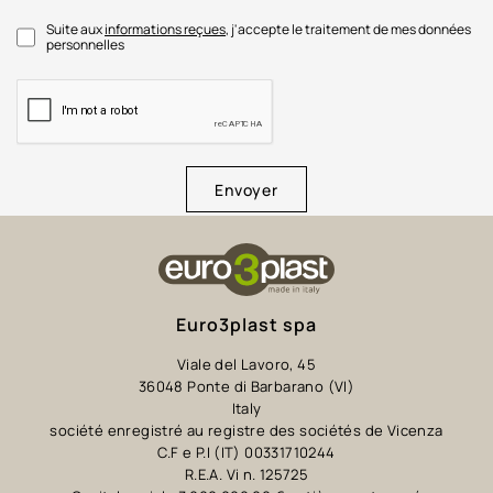
Suite aux
informations reçues
, j'accepte le traitement de mes données
personnelles
Envoyer
Euro3plast spa
Viale del Lavoro, 45
36048 Ponte di Barbarano (VI)
Italy
société enregistré au registre des sociétés de Vicenza
C.F e P.I (IT) 00331710244
R.E.A. Vi n. 125725