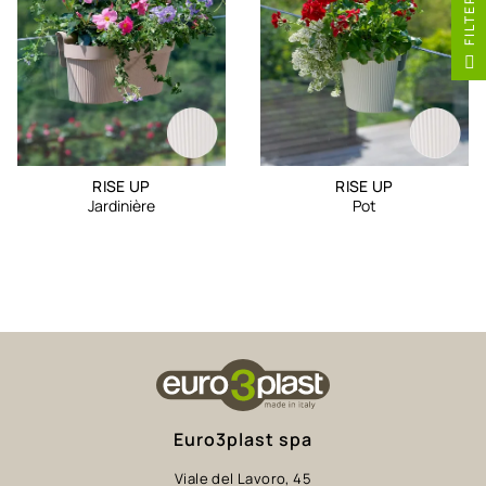
R
F
I
L
T
E
RISE UP
RISE UP
Jardinière
Pot
Euro3plast spa
Viale del Lavoro, 45