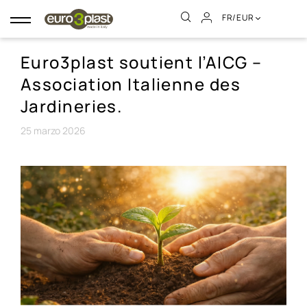
FR/EUR
Basculer
la
navigation
Euro3plast soutient l’AICG –
Association Italienne des
Jardineries.
25
marzo
2026