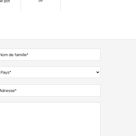
e-pot
PP