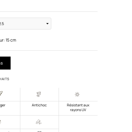
ur:
15
cm
ns
HAITS
ger
Antichoc
Résistant aux
rayons UV